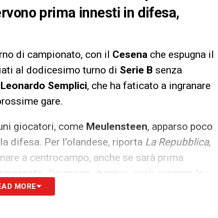
vono prima innesti in difesa,
urno di campionato, con il
Cesena
che espugna il
iati al dodicesimo turno di
Serie B
senza
i
Leonardo Semplici
, che ha faticato a ingranare
prossime gare.
cuni giocatori, come
Meulensteen
, apparso poco
la difesa. Per l’olandese, riporta
La Repubblica
,
rnare a centrocampo, anche se sarà prima
iomercato
. Da capire, dunque, quali saranno le
EAD MORE