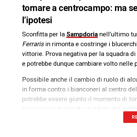
tornare a centrocampo: ma ser
l’ipotesi
Sconfitta per la
Sampdoria
nell’ultimo t
Ferraris
in rimonta e costringe i blucerch
vittorie. Prova negativa per la squadra d
e potrebbe dunque cambiare volto nelle 
Possibile anche il cambio di ruolo di al
in forma contro i bianconeri al centro del
potrebbe essere giunto il momento di to
necessario un innesto in difesa dal
calc
R
mosse del club nei prossimi giorni.