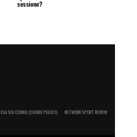
sessione?
ESA SUI COOKIE (COOKIE POLICY)
NETWORK SPORT REVIEW