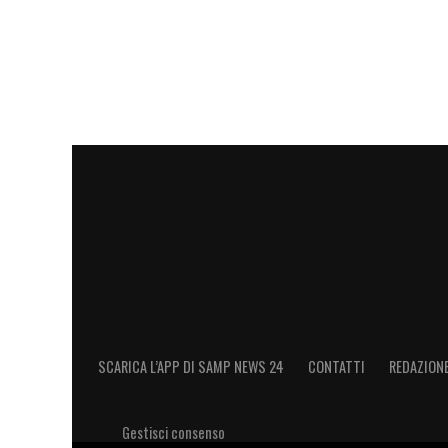
LA PLAYLIST DELLE NOSTRE TOP NEW
SCARICA L’APP DI SAMP NEWS 24
CONTATTI
REDAZION
Gestisci consenso