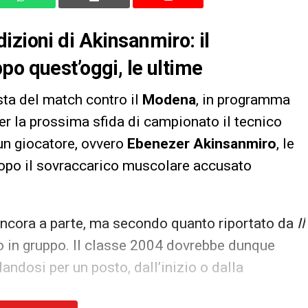
izioni di Akinsanmiro: il
po quest’oggi, le ultime
sta del match contro il
Modena
, in programma
Per la prossima sfida di campionato il tecnico
un giocatore, ovvero
Ebenezer Akinsanmiro
, le
dopo il sovraccarico muscolare accusato
ancora a parte, ma secondo quanto riportato da
Il
no in gruppo. Il classe 2004 dovrebbe dunque
andosi per un posto, dall’inizio o dalla
.