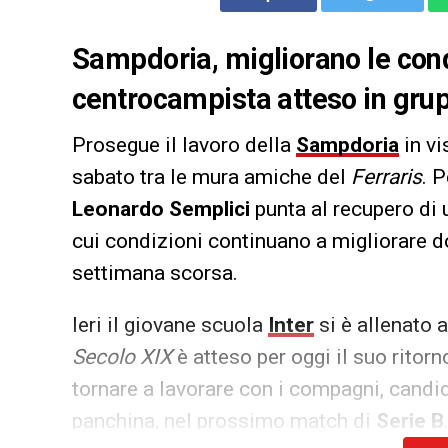
Sampdoria, migliorano le cond
centrocampista atteso in grup
Prosegue il lavoro della
Sampdoria
in vi
sabato tra le mura amiche del
Ferraris
. 
Leonardo Semplici
punta al recupero di 
cui condizioni continuano a migliorare 
settimana scorsa.
Ieri il giovane scuola
Inter
si è allenato 
Secolo XIX
è atteso per oggi il suo ritor
tornare a lavorare con i compagni, candid
panchina, nel prossimo match di
Serie B