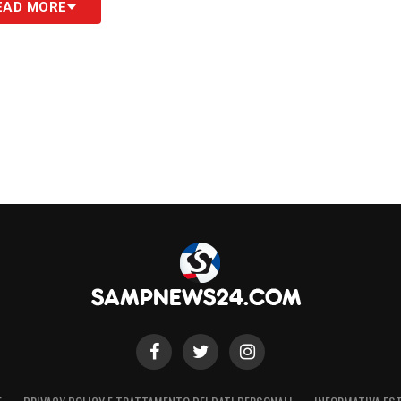
EAD MORE
S