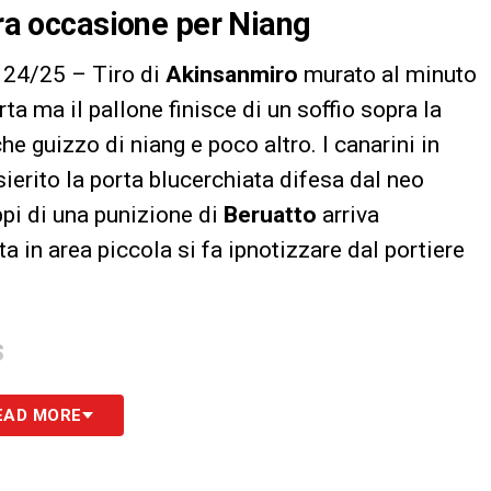
tra occasione per Niang
24/25 – Tiro di
Akinsanmiro
murato al minuto
orta ma il pallone finisce di un soffio sopra la
che guizzo di niang e poco altro. I canarini in
erito la porta blucerchiata difesa dal neo
uppi di una punizione di
Beruatto
arriva
ta in area piccola si fa ipnotizzare dal portiere
S
EAD MORE