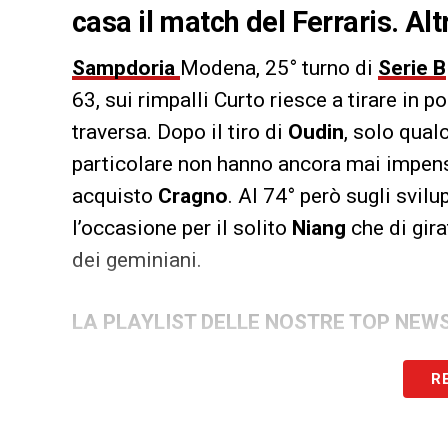
casa il match del Ferraris. Al
Sampdoria
Modena, 25° turno di
Serie B
63, sui rimpalli Curto riesce a tirare in p
traversa. Dopo il tiro di
Oudin
, solo qual
particolare non hanno ancora mai impensi
acquisto
Cragno
. Al 74° però sugli svil
l’occasione per il solito
Niang
che di gira
dei geminiani.
LA PLAYLIST DELLE NOSTRE TOP NEW
R