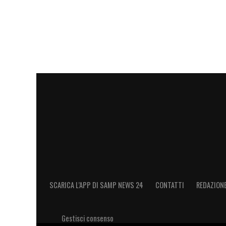
SCARICA L’APP DI SAMP NEWS 24
CONTATTI
REDAZION
Gestisci consenso