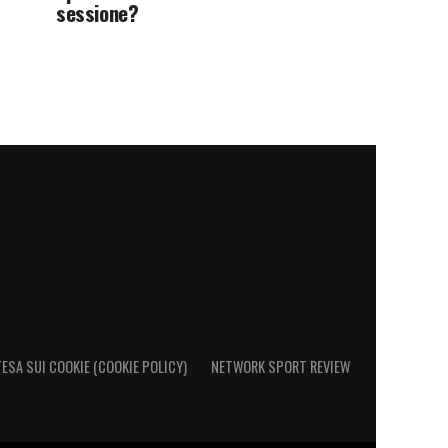
sessione?
ESA SUI COOKIE (COOKIE POLICY)
NETWORK SPORT REVIEW