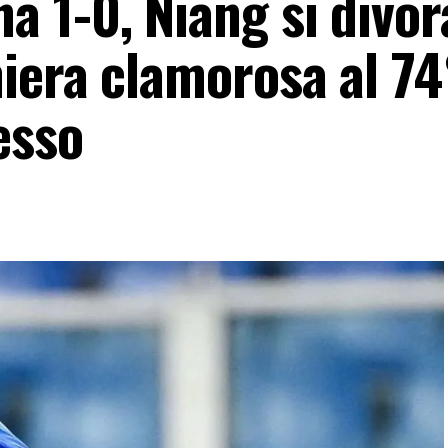
1-0, Niang si divora
iera clamorosa al 74
esso