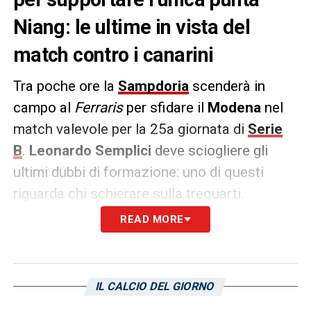
Niang: le ultime in vista del
match contro i canarini
Tra poche ore la
Sampdoria
scenderà in
campo al
Ferraris
per sfidare il
Modena
nel
match valevole per la 25a giornata di
Serie
B
.
Leonardo Semplici
deve sciogliere gli
ultimi dubbi di formazione: uno di questi
riguarda chi schierare sulla trequarti.
READ MORE
Secondo quanto riportato dall’edizione
genovese del
Secolo XIX
, ci sarebbe un
ballottaggio tra
Akinsanmiro
,
Sibilli
e
Oudin
IL CALCIO DEL GIORNO
per due posti da trequartista dietro all’unica