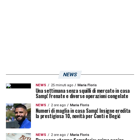
punta,
M’Baye
Niang
. Attualmente i favoriti
sono il nigeriano e l’ex
Lecce
, staremo a
vedere se tale ipotesi saranno confermato o
meno nelle prossime ore.
LA PLAYLIST DELLE NOSTRE TOP NEWS
NEWS
NEWS
25 minuti ago
Maria Floris
Una settimana senza squilli di mercato in casa
Samp! Frenate e diverse operazioni congelate
NEWS
2 ore ago
Maria Floris
Numeri di maglia in casa Samp! Insigne eredita
la prestigiosa 10, novità per Conti e Begić
NEWS
2 ore ago
Maria Floris