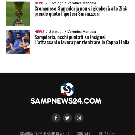
NEWS
1 ora ago
Veronica Mandalà
Cremonese-Sampdoria non si giocherà allo Zini:
prende quota l’ipotesi Sannazzari
NEWS
3 ore ago
Veronica Mandalà
Sampdoria, occhi puntati su Insigne!
L’attaccante lavora per rientrare in Coppa Italia
SCARICA L’APP DI SAMP NEWS 24
CONTATTI
REDAZIONE