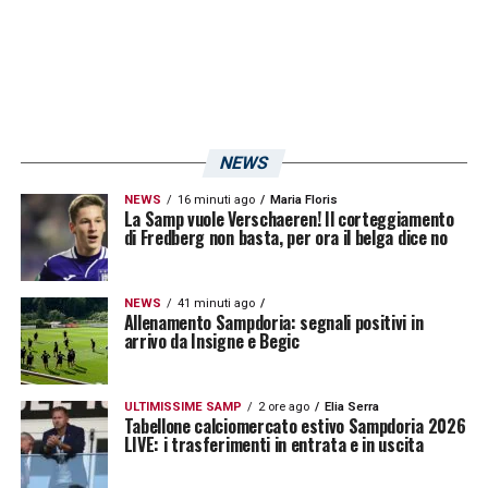
tifoseria. Un segnale tangibile, visibile a tutti,
nel cuore pulsante della città, per ricordare
che questa è una partita che non possiamo
permetterci di perdere.»
NEWS
LA PLAYLIST DELLE NOSTRE TOP NEWS
NEWS
16 minuti ago
Maria Floris
La Samp vuole Verschaeren! Il corteggiamento
di Fredberg non basta, per ora il belga dice no
NEWS
41 minuti ago
Allenamento Sampdoria: segnali positivi in
arrivo da Insigne e Begic
ULTIMISSIME SAMP
2 ore ago
Elia Serra
Tabellone calciomercato estivo Sampdoria 2026
LIVE: i trasferimenti in entrata e in uscita