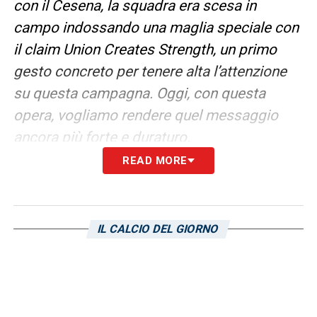
con il Cesena, la squadra era scesa in
campo indossando una maglia speciale con
il claim Union Creates Strength, un primo
gesto concreto per tenere alta l’attenzione
su questa campagna. Oggi, con questa
opera, vogliamo rendere quel messaggio
ancora più forte e duraturo.
READ MORE
Impegno
. La scelta di comunicare l’iniziativa
proprio il 21 marzo conferma l’impegno e la
volontà di unirci a tutte le realtà che lottano
IL CALCIO DEL GIORNO
per un mondo più giusto e inclusivo. Il
murales rappresenta un simbolo di
tolleranza e rispetto, valori che da sempre
contraddistinguono la Sampdoria e la sua