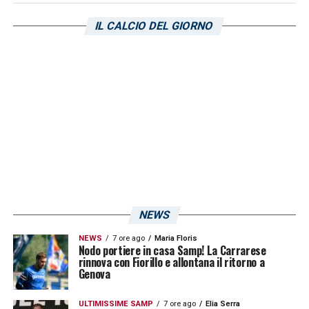
riprendersi e dare una svolta alla stagione.
IL CALCIO DEL GIORNO
Nonostante le difficoltà contro le prime della
classe, la squadra ha dimostrato di poter
competere con i migliori quando trova la
giusta mentalità e organizzazione.
LA PLAYLIST DELLE NOSTRE TOP NEWS
NEWS
NEWS
7 ore ago
Maria Floris
Nodo portiere in casa Samp! La Carrarese
rinnova con Fiorillo e allontana il ritorno a
Genova
ULTIMISSIME SAMP
7 ore ago
Elia Serra