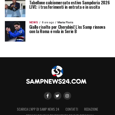
Tabellone calciomercato estivo Sampdoria 2026
LIVE: i trasferimenti in entrata e in uscita
NEWS
8 ore ago
Maria Floris
Giallo risolto per Cherubini! L’ex Samp rinnova
con la Roma e vola in Serie B
SCARICA L’APP DI SAMP NEWS 24
CONTATTI
REDAZIONE