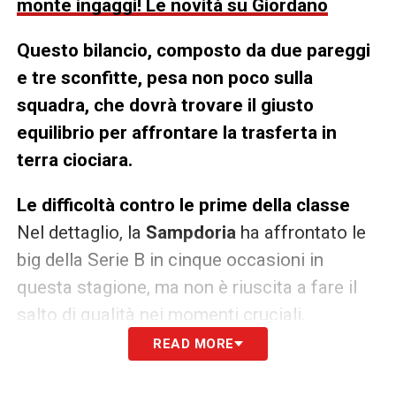
monte ingaggi! Le novità su Giordano
Questo bilancio, composto da due pareggi
e tre sconfitte, pesa non poco sulla
squadra, che dovrà trovare il giusto
equilibrio per affrontare la trasferta in
terra ciociara.
Le difficoltà contro le prime della classe
Nel dettaglio, la
Sampdoria
ha affrontato le
big della Serie B in cinque occasioni in
questa stagione, ma non è riuscita a fare il
salto di qualità nei momenti cruciali.
READ MORE
La sfida di domenica al
Stirpe
rappresenta
un’opportunità unica per i blucerchiati di