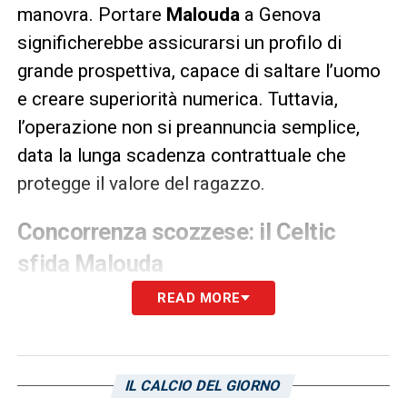
manovra. Portare
Malouda
a Genova
significherebbe assicurarsi un profilo di
grande prospettiva, capace di saltare l’uomo
e creare superiorità numerica. Tuttavia,
l’operazione non si preannuncia semplice,
data la lunga scadenza contrattuale che
protegge il valore del ragazzo.
Concorrenza scozzese: il Celtic
sfida Malouda
READ MORE
Il percorso della
Sampdoria
è ostacolato da
un competitor di spessore: il
Celtic
. Gli
scozzesi avrebbero già presentato ad
Aaron
Malouda
un progetto tecnico dettagliato,
IL CALCIO DEL GIORNO