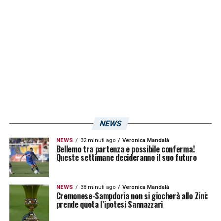
iniziando a discutere i termini di un possibile
ingaggio. Si profila dunque un duello di
mercato tra la Liguria e Glasgow per il
promettente esterno francese.
LA PLAYLIST DELLE NOSTRE TOP NEWS
NEWS
NEWS
32 minuti ago
Veronica Mandalà
Bellemo tra partenza e possibile conferma!
Queste settimane decideranno il suo futuro
NEWS
38 minuti ago
Veronica Mandalà
Cremonese-Sampdoria non si giocherà allo Zini:
prende quota l’ipotesi Sannazzari