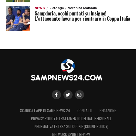
NEWS
2 ore ago
Veronica Mandalà
Sampdoria, occhi puntati su Insigne!
L’attaccante lavora per rientrare in Coppa Italia
SCARICA L’APP DI SAMP NEWS 24
CONTATTI
REDAZIONE
PRIVACY POLICY E TRATTAMENTO DEI DATI PERSONALI
INFORMATIVA ESTESA SUI COOKIE (COOKIE POLICY)
NETWORK SPORT REVIEW