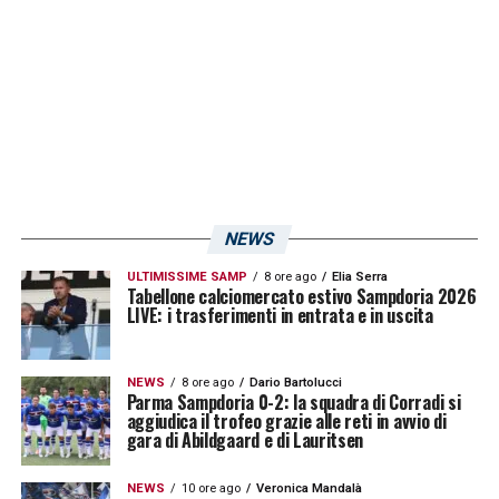
pomeridiana dopo due giorni di riposo.
Vedremo quale sarà il programma
dell’allenamento di oggi e su cosa si
concentrerà il tecnico blucerchiato.
LA PLAYLIST DELLE NOSTRE TOP NEWS
NEWS
ULTIMISSIME SAMP
8 ore ago
Elia Serra
Tabellone calciomercato estivo Sampdoria 2026
LIVE: i trasferimenti in entrata e in uscita
NEWS
8 ore ago
Dario Bartolucci
Parma Sampdoria 0-2: la squadra di Corradi si
aggiudica il trofeo grazie alle reti in avvio di
gara di Abildgaard e di Lauritsen
NEWS
10 ore ago
Veronica Mandalà