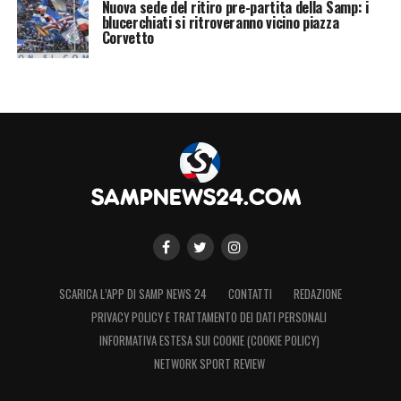
Nuova sede del ritiro pre-partita della Samp: i
blucerchiati si ritroveranno vicino piazza
Corvetto
SCARICA L’APP DI SAMP NEWS 24
CONTATTI
REDAZIONE
PRIVACY POLICY E TRATTAMENTO DEI DATI PERSONALI
INFORMATIVA ESTESA SUI COOKIE (COOKIE POLICY)
NETWORK SPORT REVIEW