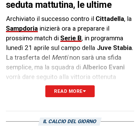
seduta mattutina, le ultime
Archiviato il successo contro il
Cittadella
, la
Sampdoria
inizierà ora a preparare il
prossimo match di
Serie B
, in programma
lunedì 21 aprile sul campo della
Juve Stabia
.
La trasferta del
Menti
non sarà una sfida
semplice, ma la squadra di
Alberico Evani
vorrà dare seguito alla vittoria ottenuta
contro i granata per continuare la corsa
READ MORE
salvezza.
Per questo, oggi pomeriggio,
Bereszynski
e
compagni torneranno sui campi di Bogliasco,
IL CALCIO DEL GIORNO
svolgendo una seduta d’allenamento