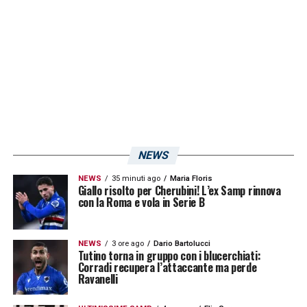
campionato. Come riporta
Il Secolo XIX
,
infatti, il giocatore è atteso in gruppo già
oggi. Vedremo se l’ex
Vitesse
riprenderà
subito ad allenarsi con i compagni.
LA PLAYLIST DELLE NOSTRE TOP NEWS
NEWS
NEWS
35 minuti ago
Maria Floris
Giallo risolto per Cherubini! L’ex Samp rinnova
con la Roma e vola in Serie B
NEWS
3 ore ago
Dario Bartolucci
Tutino torna in gruppo con i blucerchiati:
Corradi recupera l’attaccante ma perde
Ravanelli