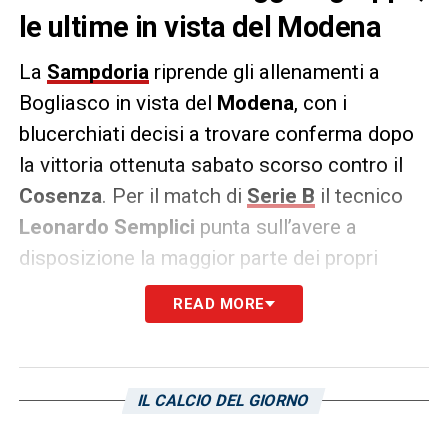
le ultime in vista del Modena
La
Sampdoria
riprende gli allenamenti a
Bogliasco in vista del
Modena
, con i
blucerchiati decisi a trovare conferma dopo
la vittoria ottenuta sabato scorso contro il
Cosenza
. Per il match di
Serie B
il tecnico
Leonardo Semplici
punta sull’avere a
disposizione la maggior parte dei propri
giocatori, fra cui anche
Melle Meulensteen
,
READ MORE
assente settimana scorsa contro i silani.
Out per un dolore al costato, l’olandese è
migliorato in questi giorni e dovrebbe esserci
IL CALCIO DEL GIORNO
contro i canarini nella prossima sfida di