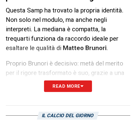
Questa Samp ha trovato la propria identità.
Non solo nel modulo, ma anche negli
interpreti. La mediana è compatta, la
trequarti funziona da raccordo ideale per
esaltare le qualità di
Matteo Brunori
.
Proprio Brunori è decisivo: metà del merito
per il rigore trasformato è suo, grazie a una
giocata che libera
Tjas Begic
, steso in area
READ MORE
da
Villa
. Dal dischetto l’ex Palermo non
sbaglia, firmando il suo secondo centro in
maglia blucerchiata.
IL CALCIO DEL GIORNO
Il Padova parte con un buon possesso ma è
troppo frettoloso in costruzione. La Samp