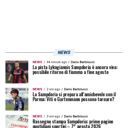
campionato è lungo e difficile, ma la squadra
a mio avviso è già pronta e determinata ad
andare a Genova per fare una grande partita.
A centrocampo sto facendo alcune
valutazioni, è fondamentale coprire bene il
campo, soprattutto in fase di non possesso.
NEWS
So però che ho un solo cambio nel reparto e
NEWS
44 minuti ago
Dario Bartolucci
quindi devo lavorare e ragionarci bene.
La pista Lykogiannis Sampdoria è ancora viva:
possibile ritorno di fiamma a fine agosto
Abbiamo recuperato Valente, e penso che
sia pronto per giocare quantomeno uno
NEWS
2 ore ago
Dario Bartolucci
spezzone di gara»
.
La Sampdoria si prepara all’amichevole con il
Parma: Viti e Gartenmann possono tornare?
LA PLAYLIST DELLE NOSTRE TOP NEWS
NEWS
3 ore ago
Dario Bartolucci
Rassegna stampa Sampdoria: prime pagine
quotidiani sportivi – 7° agosto 2026