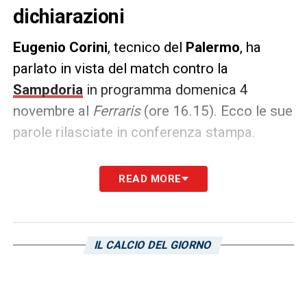
dichiarazioni
Eugenio Corini
, tecnico del
Palermo
, ha
parlato in vista del match contro la
Sampdoria
in programma domenica 4
novembre al
Ferraris
(ore 16.15). Ecco le sue
parole rilasciate in conferenza stampa.
DICHIARAZIONI –
«Con il Lecco, guardando
READ MORE
il numero delle occasioni a nostro favore
non c’è stata partita. Dobbiamo migliorare
nella concretezza e nell’attenzione. Abbiamo
IL CALCIO DEL GIORNO
lavorato questa settimana per migliorare
certe dinamiche. Abbiamo energia e voglia,
lavoriamo per capire come migliorarci. Il