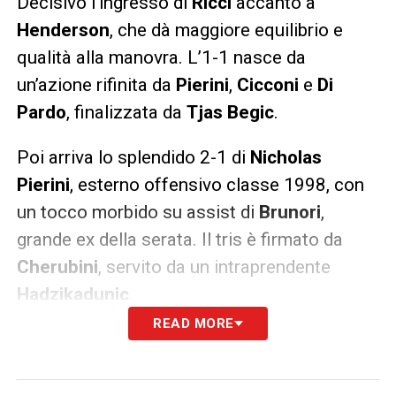
Decisivo l’ingresso di
Ricci
accanto a
Henderson
, che dà maggiore equilibrio e
qualità alla manovra. L’1-1 nasce da
un’azione rifinita da
Pierini
,
Cicconi
e
Di
Pardo
, finalizzata da
Tjas Begic
.
Poi arriva lo splendido 2-1 di
Nicholas
Pierini
, esterno offensivo classe 1998, con
un tocco morbido su assist di
Brunori
,
grande ex della serata. Il tris è firmato da
Cherubini
, servito da un intraprendente
Hadzikadunic
.
READ MORE
Sampdoria Palermo, il carattere
rosanero