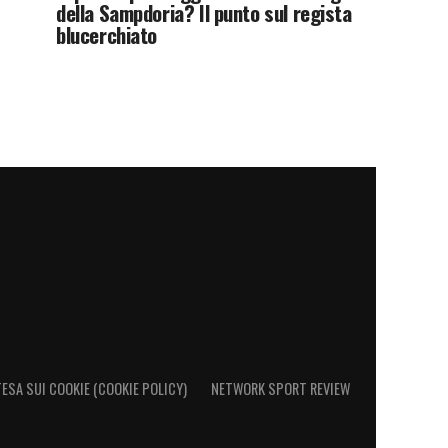
della Sampdoria? Il punto sul regista
blucerchiato
ESA SUI COOKIE (COOKIE POLICY)
NETWORK SPORT REVIEW