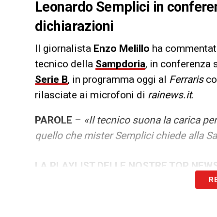
Leonardo Semplici in confere
dichiarazioni
Il giornalista
Enzo Melillo
ha commentato 
tecnico della
Sampdoria
, in conferenza 
Serie B
, in programma oggi al
Ferraris
co
rilasciate ai microfoni di
rainews.it
.
PAROLE
–
«Il tecnico suona la carica per
quello che mister Semplici chiede alla 
LA PLAYLIST DELLE NOSTRE TOP NEW
R