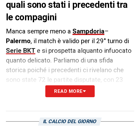
quali sono stati i precedenti tra
le compagini
Manca sempre meno a
Sampdoria
–
Palermo
, il match è valido per il 29° turno di
Serie BKT
e si prospetta alquanto infuocato
quanto delicato. Parliamo di una sfida
storica poiché i precedenti ci rivelano che
sono state 72 le partite disputate, con 23
vittorie a 22 per i rosanero e 27 pareggi.
READ MORE
Mediagol.it
ricorda la gara migliore, ovvero
quella del 2009/10, in cui ci si giocò un
posto per la
Champions
. D’altronde, in
IL CALCIO DEL GIORNO
quell’occasione è stato registrato il record di
spettatori allo stadio
Barbera
.