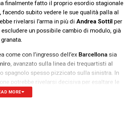
a finalmente fatto il proprio esordio stagionale
, facendo subito vedere le sue qualità palla al
ebbe rivelarsi l’arma in più di
Andrea Sottil
per
a escludere un possibile cambio di modulo, già
 granata.
nea come con l’ingresso dell’ex
Barcellona
sia
miro
, avanzato sulla linea dei trequartisti al
lo spagnolo spesso pizzicato sulla sinistra. In
ne potrebbe rivelarsi decisiva per esaltare le
fficile scardinare il tandem
Coda-Tutino
.
EAD MORE
zione a gara in corso.
S