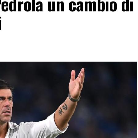
edrola un cambio di
i