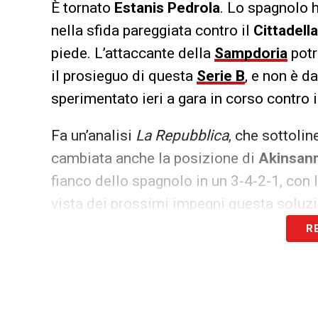
È tornato
Estanis Pedrola
. Lo spagnolo h
nella sfida pareggiata contro il
Cittadella
piede. L’attaccante della
Sampdoria
potr
il prosieguo di questa
Serie B
, e non è d
sperimentato ieri a gara in corso contro i
Fa un’analisi
La Repubblica
, che sottoli
cambiata anche la posizione di
Akinsan
fianco dello spagnolo in un 3-4-2-1, con 
vista dei prossimi impegni questa soluzio
qualità del classe 2003, anche se sarà di
R
Questa, tuttavia, potrebbe un’ottima solu
LA PLAYLIST DELLE NOSTRE TOP NEW