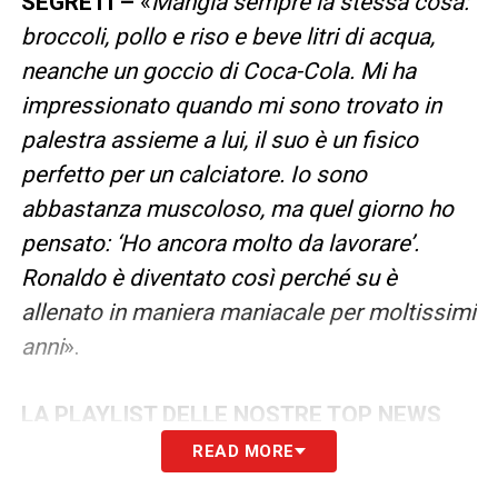
SEGRETI –
«
Mangia sempre la stessa cosa:
broccoli, pollo e riso e beve litri di acqua,
neanche un goccio di Coca-Cola. Mi ha
impressionato quando mi sono trovato in
palestra assieme a lui, il suo è un fisico
perfetto per un calciatore. Io sono
abbastanza muscoloso, ma quel giorno ho
pensato: ‘Ho ancora molto da lavorare’.
Ronaldo è diventato così perché su è
allenato in maniera maniacale per moltissimi
anni
».
LA PLAYLIST DELLE NOSTRE TOP NEWS
READ MORE