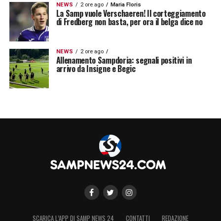
NEWS
2 ore ago
Maria Floris
La Samp vuole Verschaeren! Il corteggiamento
di Fredberg non basta, per ora il belga dice no
NEWS
2 ore ago
Allenamento Sampdoria: segnali positivi in
arrivo da Insigne e Begic
SCARICA L’APP DI SAMP NEWS 24
CONTATTI
REDAZIONE