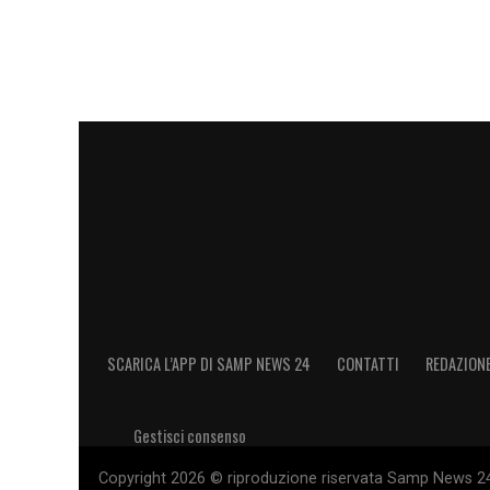
nell’arco temporale, è la partita, valida p
dal Delfino per 2-0.
LA PLAYLIST DELLE NOSTRE TOP NEW
SCARICA L’APP DI SAMP NEWS 24
CONTATTI
REDAZION
Gestisci consenso
Copyright 2026 © riproduzione riservata Samp News 24 -