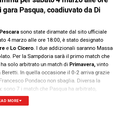
i gara Pasqua, coadiuvato da Di
Pescara
sono state diramate dal sito ufficiale
ato 4 marzo alle ore 18:00, è stato designato
ore
e
Lo Cicero
. I due addizionali saranno Massa
olato. Per la Sampdoria sarà il primo match che
i ha solo arbitrato un match di
Primavera,
vinto
a
Beretti. In quella occasione il 0-2 arriva grazie
e Francesco Pondaco non sbaglia. Diversa la
:
sono 7 i match che Pasqua ha arbitrato,
na sconfitta. Non ha mai concesso rigori contro o a
EAD MORE
a mai lesinato con le ammonizioni durante i
alli estratti. Per quanto concerne l’ultimo match