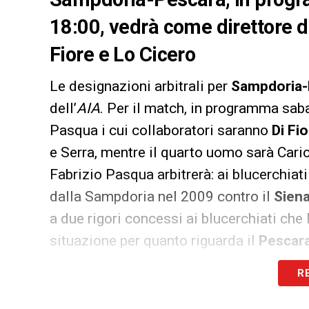
18:00, vedrà come direttore d
Fiore e Lo Cicero
Le designazioni arbitrali per
Sampdoria-
dell’
AIA
. Per il match, in programma sab
Pasqua i cui collaboratori saranno
Di Fi
e Serra, mentre il quarto uomo sarà Cari
Fabrizio Pasqua arbitrerà: ai blucerchiat
dalla Sampdoria nel 2009 contro il
Sien
a due rigori concessi ai blucerchiati ch
situazione per quanto riguarda il
Pescara
distribuiti in 5 vittorie, un pareggio e u
R
favore della squadra di Zeman, ma non h
novanta minuti di gioco: sono ben 16 i gi