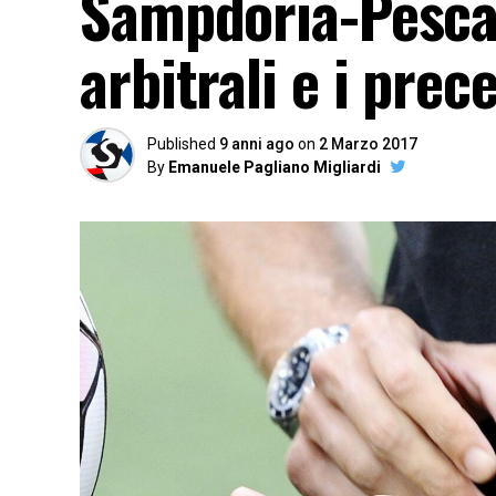
Sampdoria-Pescar
arbitrali e i prec
Published
9 anni ago
on
2 Marzo 2017
By
Emanuele Pagliano Migliardi