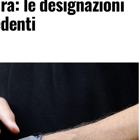
a: le designazioni
edenti