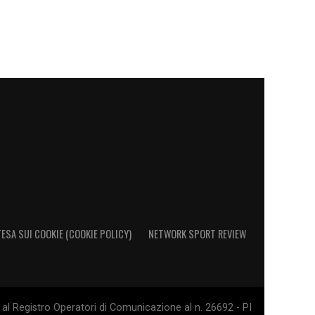
ESA SUI COOKIE (COOKIE POLICY)
NETWORK SPORT REVIEW
al Registro Operatori di Comunicazione al n. 26692 - PI