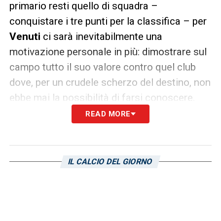
primario resti quello di squadra –
conquistare i tre punti per la classifica – per
Venuti
ci sarà inevitabilmente una
motivazione personale in più: dimostrare sul
campo tutto il suo valore contro quel club
dove, per un crudele scherzo del destino, non
ebbe mai la possibilità di farsi conoscere.
READ MORE
LE ULTIME NOTIZIE SULLA SAMPDORIA
LA PLAYLIST DELLE NOSTRE TOP NEWS
IL CALCIO DEL GIORNO