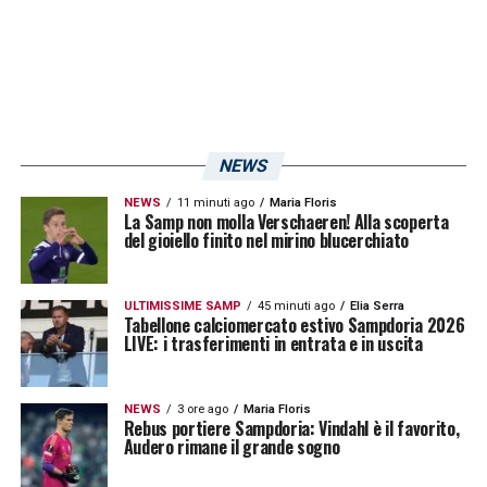
sopravvivere, ma per essere più solidi e
ambiziosi nel futuro
».
LA PLAYLIST DELLE NOSTRE TOP NEWS
NEWS
NEWS
11 minuti ago
Maria Floris
La Samp non molla Verschaeren! Alla scoperta
del gioiello finito nel mirino blucerchiato
ULTIMISSIME SAMP
45 minuti ago
Elia Serra
Tabellone calciomercato estivo Sampdoria 2026
LIVE: i trasferimenti in entrata e in uscita
NEWS
3 ore ago
Maria Floris
Rebus portiere Sampdoria: Vindahl è il favorito,
Audero rimane il grande sogno