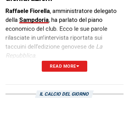
Raffaele Fiorella
, amministratore delegato
della
Sampdoria
, ha parlato del piano
economico del club. Ecco le sue parole
rilasciate in un’intervista riportata sui
taccuini dell’edizione genovese de
La
Repubblica
.
READ MORE
PIANO ECONOMICO –
«
Sul piano
economico, grazie ai nostri investitori, siamo
coperti per finire la stagione e iniziare quella
IL CALCIO DEL GIORNO
successiva. Questo nonostante la struttura
sovradimensionata rispetto alla Serie B,
come il monte ingaggi più alto del torneo.
Comunque, non cerchiamo investitori per