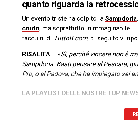
quanto riguarda la retrocessi
Un evento triste ha colpito la
Sampdoria
crudo
, ma soprattutto inimmaginabile. I
taccuini di
TuttoB.com
, di seguito vi rip
RISALITA
– «
Sì, perché vincere non è m
Sampdoria. Basti pensare al Pescara, giu
Pro, o al Padova, che ha impiegato sei ann
LA PLAYLIST DELLE NOSTRE TOP NEW
R