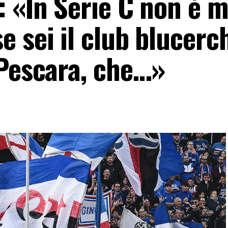
: «In Serie C non è m
 sei il club blucerch
 Pescara, che…»