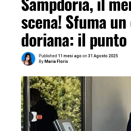
Sampdoria, il mer
scena! Sfuma un o
doriana: il punto
Published
11 mesi ago
on
31 Agosto 2025
By
Maria Floris