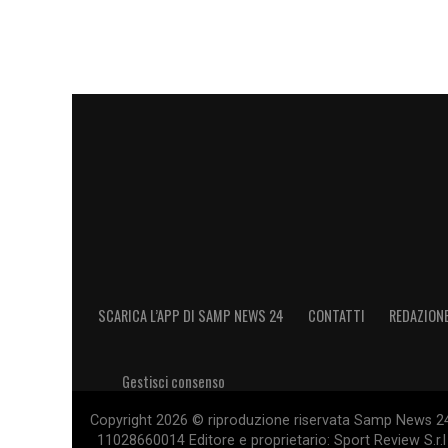
SCARICA L’APP DI SAMP NEWS 24
CONTATTI
REDAZION
Gestisci consenso
Copyright 2026 © riproduzione riservata Samp News 24 -
11028660014 Editore e proprietario: Sport Review S.r.l