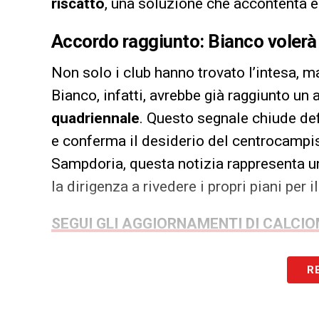
riscatto
, una soluzione che accontenta e
Accordo raggiunto: Bianco volerà 
Non solo i club hanno trovato l’intesa, ma
Bianco, infatti, avrebbe già raggiunto u
quadriennale
. Questo segnale chiude defi
e conferma il desiderio del centrocampis
Sampdoria, questa notizia rappresenta un
la dirigenza a rivedere i propri piani per
SEGUI GLI AGGIORNAMENTI DI CALCI
LA PLAYLIST DELLE NOSTRE TOP NEW
R