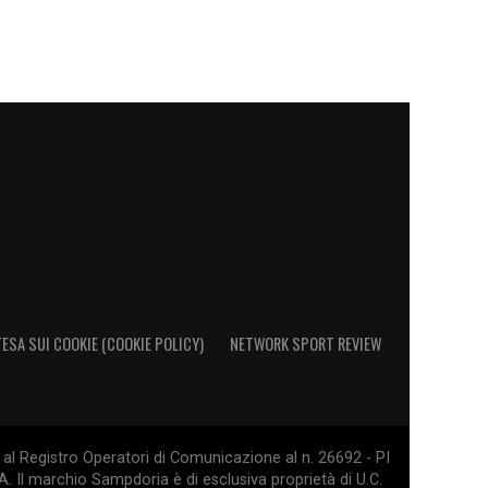
ESA SUI COOKIE (COOKIE POLICY)
NETWORK SPORT REVIEW
al Registro Operatori di Comunicazione al n. 26692 - PI
. Il marchio Sampdoria è di esclusiva proprietà di U.C.