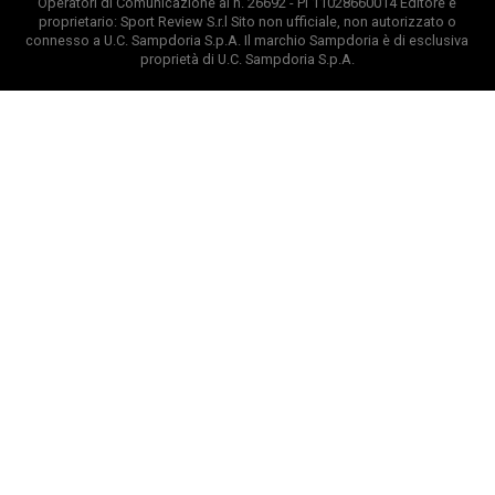
Operatori di Comunicazione al n. 26692 - PI 11028660014 Editore e
proprietario: Sport Review S.r.l Sito non ufficiale, non autorizzato o
connesso a U.C. Sampdoria S.p.A. Il marchio Sampdoria è di esclusiva
proprietà di U.C. Sampdoria S.p.A.