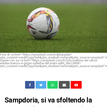
Foto di <a href="https://unsplash.com/it/@baraida?
utm_content=creditCopyText&utm_medium=referral&utm_source=unsplash">
Glaser</a> su <a href="https://unsplash.com/it/foto/pallone-da-calcio-
adidas-bianco-e-grigio-sullerba-del-prato-qWs_Wa1JrKM?
utm_content=creditCopyText&utm_medium=referral&utm_source=unsplash">
Sampdoria, si va sfoltendo la