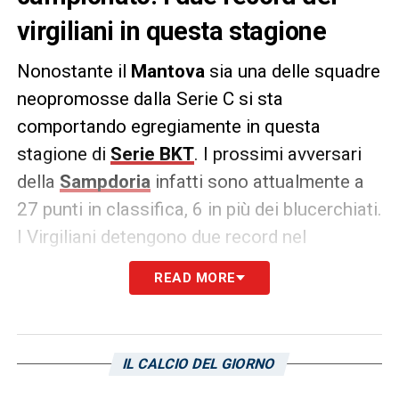
virgiliani in questa stagione
Nonostante il
Mantova
sia una delle squadre
neopromosse dalla Serie C si sta
comportando egregiamente in questa
stagione di
Serie BKT
. I prossimi avversari
della
Sampdoria
infatti sono attualmente a
27 punti in classifica, 6 in più dei blucerchiati.
I Virgiliani detengono due record nel
campionato cadetto in questa stagione. In
READ MORE
particolare si tratta della squadra con il
maggior possesso palla medio (62%), ed è
anche la prima in classifica anche per
IL CALCIO DEL GIORNO
passaggi medi a partita (ben 500).