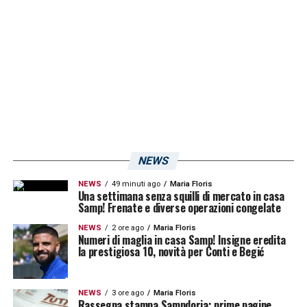
LA PLAYLIST DELLE NOSTRE TOP NEWS
NEWS
NEWS
49 minuti ago
Maria Floris
Una settimana senza squilli di mercato in casa
Samp! Frenate e diverse operazioni congelate
NEWS
2 ore ago
Maria Floris
Numeri di maglia in casa Samp! Insigne eredita
la prestigiosa 10, novità per Conti e Begić
NEWS
3 ore ago
Maria Floris
Rassegna stampa Sampdoria: prime pagine