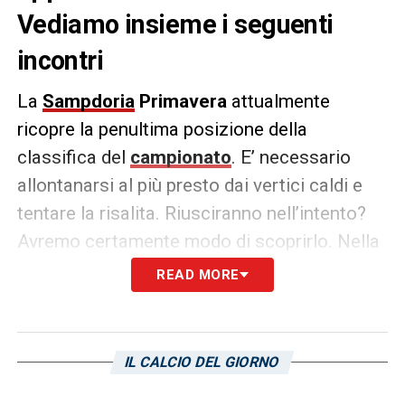
Vediamo insieme i seguenti
incontri
La
Sampdoria
Primavera
attualmente
ricopre la penultima posizione della
classifica del
campionato
. E’ necessario
allontanarsi al più presto dai vertici caldi e
tentare la risalita. Riusciranno nell’intento?
Avremo certamente modo di scoprirlo. Nella
corrente parte di stagione ad attendere i
READ MORE
blucerchiati vi sono ulteriori match cruciali
da non sottovalutare. Vediamoli di sotto:
IL CALCIO DEL GIORNO
Bologna
-Sampdoria: 9 marzo ore 13:00
Sampdoria-
Cremonese
: 15 marzo ore 15:00