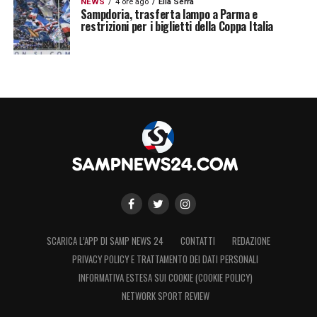
NEWS
4 ore ago
Elia Serra
Sampdoria, trasferta lampo a Parma e
restrizioni per i biglietti della Coppa Italia
SCARICA L’APP DI SAMP NEWS 24
CONTATTI
REDAZIONE
PRIVACY POLICY E TRATTAMENTO DEI DATI PERSONALI
INFORMATIVA ESTESA SUI COOKIE (COOKIE POLICY)
NETWORK SPORT REVIEW