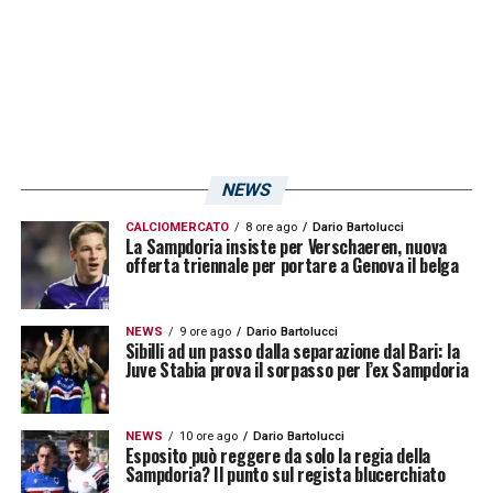
quattro pareggi e cinque sconfitte. E i trionfi
risalgono al campionato 2009/10. Dal
campionato 2017/18 in poi la Sampdoria
non ha mai centrato la vittoria: cinque
sconfitte e due pareggi.
NEWS
LA PLAYLIST DELLE NOSTRE TOP NEWS
CALCIOMERCATO
8 ore ago
Dario Bartolucci
La Sampdoria insiste per Verschaeren, nuova
offerta triennale per portare a Genova il belga
NEWS
9 ore ago
Dario Bartolucci
Sibilli ad un passo dalla separazione dal Bari: la
Juve Stabia prova il sorpasso per l’ex Sampdoria
NEWS
10 ore ago
Dario Bartolucci
Esposito può reggere da solo la regia della
Sampdoria? Il punto sul regista blucerchiato