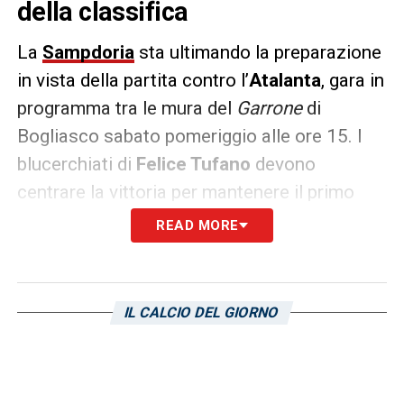
della classifica
La
Sampdoria
sta ultimando la preparazione
in vista della partita contro l’
Atalanta
, gara in
programma tra le mura del
Garrone
di
Bogliasco sabato pomeriggio alle ore 15. I
blucerchiati di
Felice Tufano
devono
centrare la vittoria per mantenere il primo
posto in classifica. Parallelamente infatti ci
READ MORE
sarà lo scontro diretto tra
Inter
e
Roma
.
I precedenti della
Primavera
blucerchiata
IL CALCIO DEL GIORNO
contro i pari età nerazzurri non possono
considerarsi positivi. Su dodici partite, la
Sampdoria ha totalizzato solo tre vittorie,