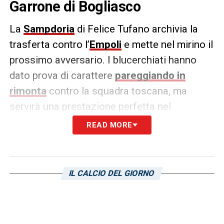
Garrone di Bogliasco
La
Sampdoria
di Felice Tufano archivia la
trasferta contro l’
Empoli
e mette nel mirino il
prossimo avversario. I blucerchiati hanno
dato prova di carattere
pareggiando in
rimonta
contro la squadra toscana, ma
servirà una prestazione perfetta nel
prossimo turno di campionato.
READ MORE
Il fischio d’inizio è previsto alle 15 tra le mura
del
Riccado Garrone
di Bogliasco e
IL CALCIO DEL GIORNO
l’avversario sarà la
Juventus
. La squadra
bianconera è quarta in classifica a 32 punti
(solo sei lunghezze dalla Sampdoria) e spera