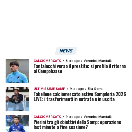
di accorciare le distanze. Parallelamente la
Roma affronterà nel derby la Lazio e l’Inter
aspetterà in casa il Cagliari.
LA PLAYLIST DELLE NOSTRE TOP NEWS
NEWS
CALCIOMERCATO
8 ore ago
Veronica Mandalà
Tantalocchi verso il prestito: si profila il ritorno
al Campobasso
ULTIMISSIME SAMP
9 ore ago
Elia Serra
Tabellone calciomercato estivo Sampdoria 2026
LIVE: i trasferimenti in entrata e in uscita
CALCIOMERCATO
9 ore ago
Veronica Mandalà
Pierini tra gli obiettivi della Samp: operazione
last minute a fine sessione?