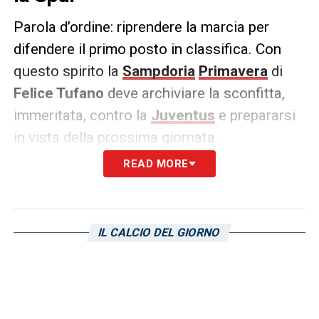
Parola d’ordine: riprendere la marcia per
difendere il primo posto in classifica. Con
questo spirito la
Sampdoria
Primavera
di
Felice Tufano
deve archiviare la sconfitta,
immeritata, contro la
Juventus
e prepararsi
in vista della prossima giornata.
READ MORE
L’avversario del prossimo turno è la
Spal
,
attualmente quinta in classifica a 32 punti.
La partita è in programma sabato 1 maggio
IL CALCIO DEL GIORNO
alle ore 13.00 in trasferta. Parallelamente la
Roma
e l’
Inter
, che inseguono, affronteranno
rispettivamente
Juventus
e
Sassuolo
.