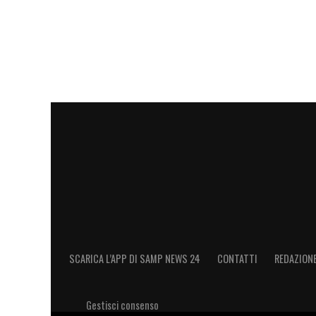
SCARICA L’APP DI SAMP NEWS 24
CONTATTI
REDAZION
Gestisci consenso