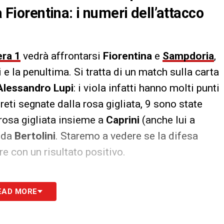
a Fiorentina: i numeri dell’attacco
ra 1
vedrà affrontarsi
Fiorentina
e
Sampdoria
,
e la penultima. Si tratta di un match sulla carta
Alessandro Lupi
: i viola infatti hanno molti punti
8 reti segnate dalla rosa gigliata, 9 sono state
a rosa gigliata insieme a
Caprini
(anche lui a
 da
Bertolini
. Staremo a vedere se la difesa
re con un risultato positivo.
S
EAD MORE