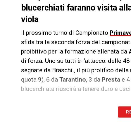
blucerchiati faranno visita all
viola
Il prossimo turno di Campionato
Primave
sfida tra la seconda forza del campionati 
proibitivo per la formazione allenata da
di forza. Uno su tutti è l’attacco: delle 4
segnate da Braschi , il più prolifico dell
quota 9), 6 da
Tarantino
, 3 da
Presta
e 4
blucerchiata riuscirà a tenere duro e usci
LA PLAYLIST DELLE NOSTRE TOP NEW
R