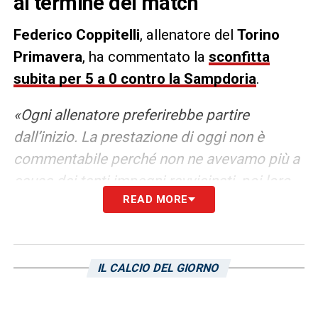
al termine del match
Federico
Coppitelli
, allenatore del
Torino
Primavera
, ha commentato la
sconfitta
subita per 5 a 0 contro la Sampdoria
.
«Ogni allenatore preferirebbe partire
dall’inizio. La prestazione di oggi non è
commentabile perché non ne avevamo più a
causa dei tanti impegni ravvicinati, poi loro
READ MORE
dovevano vincere per forza. Si è creato un
connubio per il quale la partita di oggi era
una montagna troppo alta da scalare».
IL CALCIO DEL GIORNO
LA PLAYLIST DELLE NOSTRE TOP NEWS