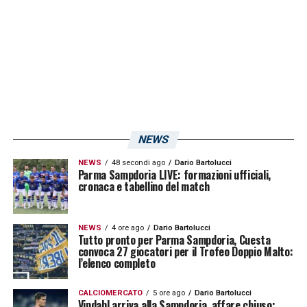
due anni oltre a quello che ha già, portando la
scadenza a giugno 2025.
LA PLAYLIST DELLE NOSTRE TOP NEWS
NEWS
NEWS
48 secondi ago
Dario Bartolucci
Parma Sampdoria LIVE: formazioni ufficiali,
cronaca e tabellino del match
NEWS
4 ore ago
Dario Bartolucci
Tutto pronto per Parma Sampdoria, Cuesta
convoca 27 giocatori per il Trofeo Doppio Malto:
l’elenco completo
CALCIOMERCATO
5 ore ago
Dario Bartolucci
Vindahl arriva alla Sampdoria, affare chiuso: