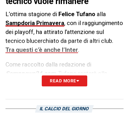
tecnico vuole rimanere
L’ottima stagione di
Felice
Tufano
alla
Sampdoria Primavera
, con il raggiungimento
dei playoff, ha attirato l’attenzione sul
tecnico blucerchiato da parte di altri club.
Tra questi c’è anche l’Inter
.
Come raccolto dalla redazione di
Sampnews24.com
, Tufano resterà alla
READ MORE
Sampdoria anche nella prossima stagione.
Le voci su altri club sono normali visto
l’ottimo lavoro svolto, ma il tecnico vuole
rimanere. Nei prossimi giorni ci sarà un
IL CALCIO DEL GIORNO
incontro per definire anche il prolungamento
di contratto: si ragiona su aggiungere altri