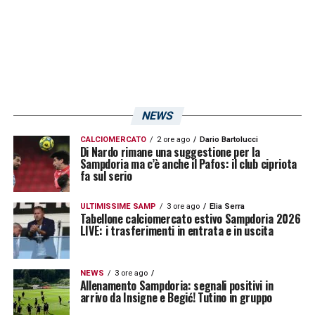
NEWS
CALCIOMERCATO
2 ore ago
Dario Bartolucci
Di Nardo rimane una suggestione per la
Sampdoria ma c’è anche il Pafos: il club cipriota
fa sul serio
ULTIMISSIME SAMP
3 ore ago
Elia Serra
Tabellone calciomercato estivo Sampdoria 2026
LIVE: i trasferimenti in entrata e in uscita
NEWS
3 ore ago
Allenamento Sampdoria: segnali positivi in
arrivo da Insigne e Begić! Tutino in gruppo