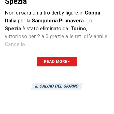
Spezia
Non ci sarà un altro derby ligure in
Coppa
Italia
per la
Sampdoria Primavera
. Lo
Spezia
è stato eliminato dal
Torino
,
vittorioso per 2 a 0 grazie alle reti di Vianni e
Cancello.
La squadra di mister Tufano, dopo aver vinto
READ MORE
2 a 0 contro la Virtus Entella, affronterà i
granata dell’ex Cottafava.
IL CALCIO DEL GIORNO
LA PLAYLIST DELLE NOSTRE TOP NEWS