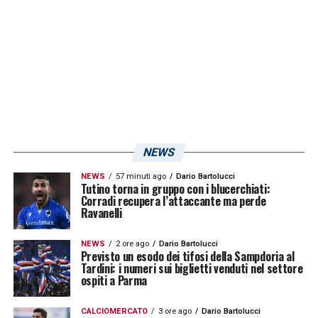
per Andrea Mancini una bella gatta da pelare.
LA PLAYLIST DELLE NOSTRE TOP NEWS
NEWS
NEWS
57 minuti ago
Dario Bartolucci
Tutino torna in gruppo con i blucerchiati:
Corradi recupera l’attaccante ma perde
Ravanelli
NEWS
2 ore ago
Dario Bartolucci
Previsto un esodo dei tifosi della Sampdoria al
Tardini: i numeri sui biglietti venduti nel settore
ospiti a Parma
CALCIOMERCATO
3 ore ago
Dario Bartolucci