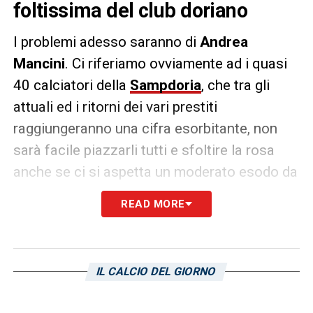
foltissima del club doriano
I problemi adesso saranno di
Andrea
Mancini
. Ci riferiamo ovviamente ad i quasi
40 calciatori della
Sampdoria
, che tra gli
attuali ed i ritorni dei vari prestiti
raggiungeranno una cifra esorbitante, non
sarà facile piazzarli tutti e sfoltire la rosa
anche se ci si aspetta un moderato esodo da
parte dei calciatori della prima squadra, per i
READ MORE
quali tante squadre si faranno avanti e che il
club non avrà la forza di trattenere a causa
della retrocessione. La
Sampdoria
ha
IL CALCIO DEL GIORNO
comunque questo problema a livello
numerico, che rappresenterà sicurametne