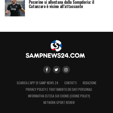
Pecorino si allontana dalla Sampdoria: il
Catanzaro è vicino all’attaccante
SCARICA L’APP DI SAMP NEWS 24
CONTATTI
REDAZIONE
PRIVACY POLICY E TRATTAMENTO DEI DATI PERSONALI
INFORMATIVA ESTESA SUI COOKIE (COOKIE POLICY)
NETWORK SPORT REVIEW