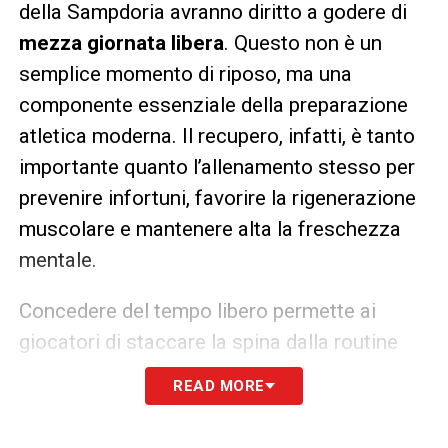
della Sampdoria avranno diritto a godere di
mezza giornata libera
. Questo non è un
semplice momento di riposo, ma una
componente essenziale della preparazione
atletica moderna. Il recupero, infatti, è tanto
importante quanto l’allenamento stesso per
prevenire infortuni, favorire la rigenerazione
muscolare e mantenere alta la freschezza
mentale.
Concedere del tempo libero permette ai
giocatori di staccare la spina dalla routine
del ritiro, di dedicarsi a momenti di svago o
READ MORE
semplicemente di riposare attivamente. La
gestione intelligente dei carichi di lavoro e