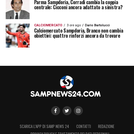
Parma Sampdoria, Corradi cambia la coppia
centrale: Cicconi ancora adattato a sinistra?
CALCIOMERCATO
3 ore ago
Dario Bartolucci
Calciomercato Sampdoria, Branco non cambia
obiettivi: quattro rinforzi ancora da trovare
SCARICA L’APP DI SAMP NEWS 24
CONTATTI
REDAZIONE