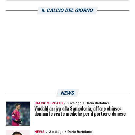
dei periodi di riposo dimostra la
IL CALCIO DEL GIORNO
professionalità dello staff tecnico, attento a
bilanciare le esigenze fisiche e mentali degli
atleti per portarli al top della forma all’inizio
del campionato.
LE ULTIME NOTIZIE SULLA SAMPDORIA
LA PLAYLIST DELLE NOSTRE TOP NEWS
NEWS
CALCIOMERCATO
1 ora ago
Dario Bartolucci
Vindahl arriva alla Sampdoria, affare chiuso:
domani le visite mediche per il portiere danese
NEWS
3 ore ago
Dario Bartolucci