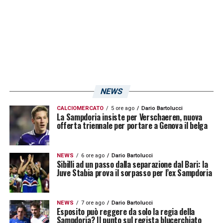
Si tratta comunque di un netto cambio di
previsioni rispetto al’inizio del campionato
dove la squadra allora allenata da Andrea
Pirlo veniva quotata dai bookmakers come
una delle favorite al ritorno in Serie A
NEWS
(forbice tra 4.0 e 7), con il
Sassuolo
,
CALCIOMERCATO
5 ore ago
Dario Bartolucci
Frosinone
e
Salernitana
. Sempre secondo le
La Sampdoria insiste per Verschaeren, nuova
offerta triennale per portare a Genova il belga
quote scomesse, le due maggiori candidate a
retrocedere in Serie C sono
Mantova
a 2,25
NEWS
6 ore ago
Dario Bartolucci
e il
Cosenza
a 1,20/25 club considerato
Sibilli ad un passo dalla separazione dal Bari: la
Juve Stabia prova il sorpasso per l’ex Sampdoria
quasi retrocesso.
NEWS
7 ore ago
Dario Bartolucci
LA PLAYLIST DELLE NOSTRE TOP NEWS
Esposito può reggere da solo la regia della
Sampdoria? Il punto sul regista blucerchiato