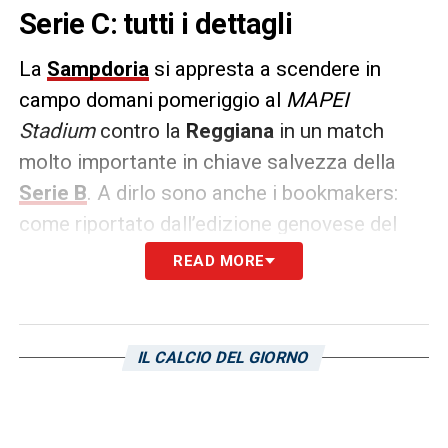
Serie C: tutti i dettagli
La
Sampdoria
si appresta a scendere in
campo domani pomeriggio al
MAPEI
Stadium
contro la
Reggiana
in un match
molto importante in chiave salvezza della
Serie B
. A dirlo sono anche i bookmakers:
come riportato dall’edizione genovese del
Secolo XIX
, i blucerchiati hanno maggiori
READ MORE
chance di raggiugere la salvezza tra le dieci
squadre coinvolte. La retrocessione infatti è
considerata tre volte e mezzo la giocata con
IL CALCIO DEL GIORNO
7 squadre quotate a 2,50 e
Reggiana
,
Cittadella
,
Brescia
,
Carrarese
,
Sudtirol
,
Salernitana
e
Frosinone
ferme a 2.35.