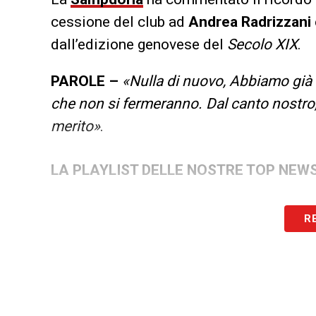
cessione del club ad
Andrea Radrizzani
dall’edizione genovese del
Secolo XIX
.
PAROLE –
«Nulla di nuovo, Abbiamo già 
che non si fermeranno. Dal canto nostro,
merito»
.
LA PLAYLIST DELLE NOSTRE TOP NEW
R