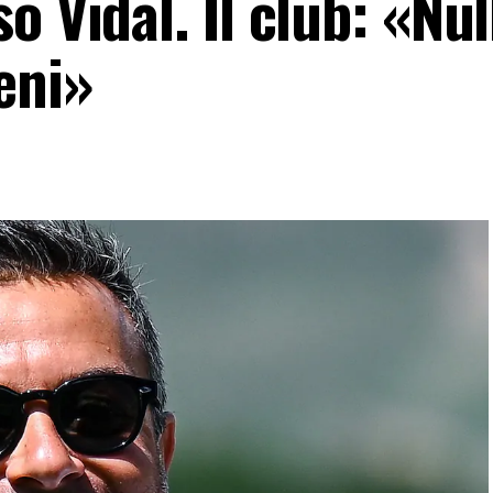
 Vidal. Il club: «Nul
eni»