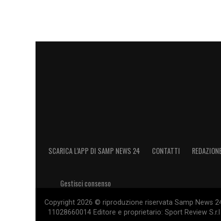
SCARICA L’APP DI SAMP NEWS 24
CONTATTI
REDAZION
Gestisci consenso
Copyright 2026 © riproduzione riservata Samp News 24 -
11028660014 Editore e proprietario: Sport Review S.r.l