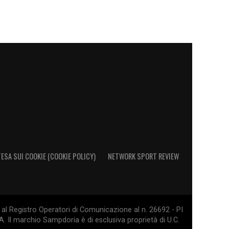
ESA SUI COOKIE (COOKIE POLICY)
NETWORK SPORT REVIEW
al Registro Operatori di Comunicazione al n. 26692 - PI
. Il marchio Sampdoria è di esclusiva proprietà di U.C.