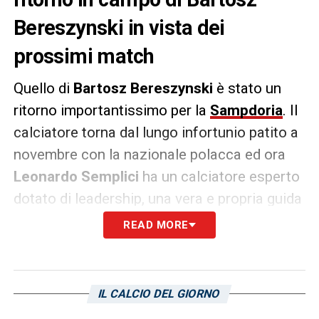
Bereszynski in vista dei
prossimi match
Quello di
Bartosz
Bereszynski
è stato un
ritorno importantissimo per la
Sampdoria
. Il
calciatore torna dal lungo infortunio patito a
novembre con la nazionale polacca ed ora
Leonardo
Semplici
ha un calciatore esperto
dotato di leadership, una vera e propria guida
per i compagni in vista delle prossime gare di
READ MORE
campionato
che puo’ essere schierato sia da
esterno a tutta fascia che da difensore
centrale come braccetto di destra come gia’
IL CALCIO DEL GIORNO
accaduto con Pirlo e Sottil.