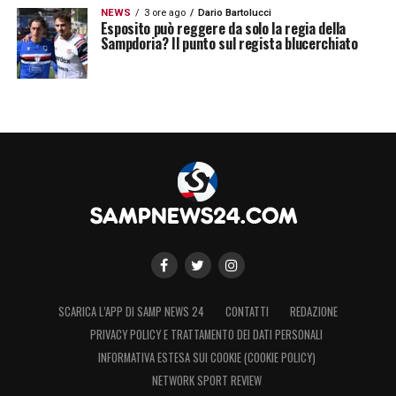
NEWS
3 ore ago
Dario Bartolucci
Esposito può reggere da solo la regia della
Sampdoria? Il punto sul regista blucerchiato
SCARICA L’APP DI SAMP NEWS 24
CONTATTI
REDAZIONE
PRIVACY POLICY E TRATTAMENTO DEI DATI PERSONALI
INFORMATIVA ESTESA SUI COOKIE (COOKIE POLICY)
NETWORK SPORT REVIEW