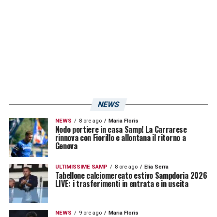
squalificato dopo il rosso rimediato contro il
Sudtirol
lo scorso 15 febbraio. Al
MAPEI
Stadium
il centrale classe ’94 potrà così
tornare fra i convocati, anche se sarà da
valutare un sui impiego da titolare nel match
contro i granata.
NEWS
LA PLAYLIST DELLE NOSTRE TOP NEWS
NEWS
8 ore ago
Maria Floris
Nodo portiere in casa Samp! La Carrarese
rinnova con Fiorillo e allontana il ritorno a
Genova
ULTIMISSIME SAMP
8 ore ago
Elia Serra
Tabellone calciomercato estivo Sampdoria 2026
LIVE: i trasferimenti in entrata e in uscita
NEWS
9 ore ago
Maria Floris