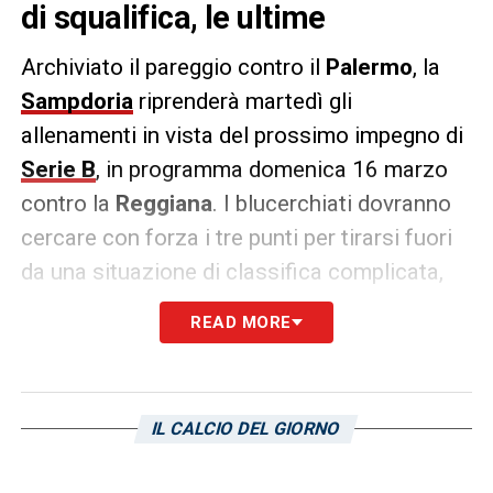
di squalifica, le ultime
Archiviato il pareggio contro il
Palermo
, la
Sampdoria
riprenderà martedì gli
allenamenti in vista del prossimo impegno di
Serie B
, in programma domenica 16 marzo
contro la
Reggiana
. I blucerchiati dovranno
cercare con forza i tre punti per tirarsi fuori
da una situazione di classifica complicata,
con
Leonardo Semplici
che potrà però
READ MORE
contare su un ritorno nel pacchetto
difensivo.
Dopo tre turni di stop, infatti, torna a
IL CALCIO DEL GIORNO
disposizione del tecnico
Alex Ferrari
,