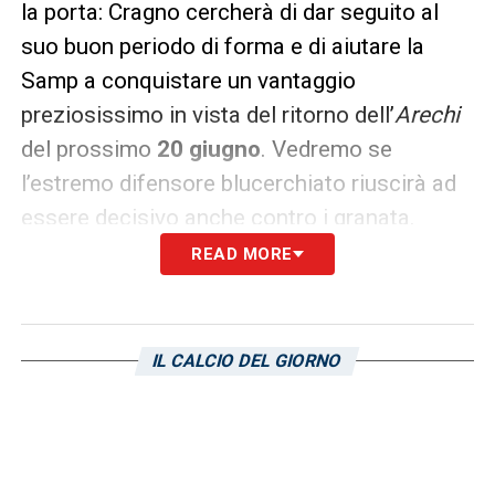
la porta: Cragno cercherà di dar seguito al
suo buon periodo di forma e di aiutare la
Samp a conquistare un vantaggio
preziosissimo in vista del ritorno dell’
Arechi
del prossimo
20 giugno
. Vedremo se
l’estremo difensore blucerchiato riuscirà ad
essere decisivo anche contro i granata.
READ MORE
LA PLAYLIST DELLE NOSTRE TOP NEWS
IL CALCIO DEL GIORNO