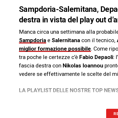
Sampdoria-Salernitana, Depaol
destra in vista del play out d’
Manca circa una settimana alla probabile
Sampdoria
e
Salernitana
con il tecnico,
miglior formazione possibile
. Come rip
tra poche le certezze c’è
Fabio Depaoli
: 
fascia destra con
Nikolas Ioannou
pront
vedere se effettivamente le scelte del m
LA PLAYLIST DELLE NOSTRE TOP NEW
R