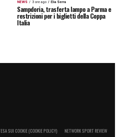
NEWS
3 ore ago
Elia Serra
Sampdoria, trasferta lampo a Parma e
restrizioni per i biglietti della Coppa
Italia
ESA SUI COOKIE (COOKIE POLICY)
NETWORK SPORT REVIEW