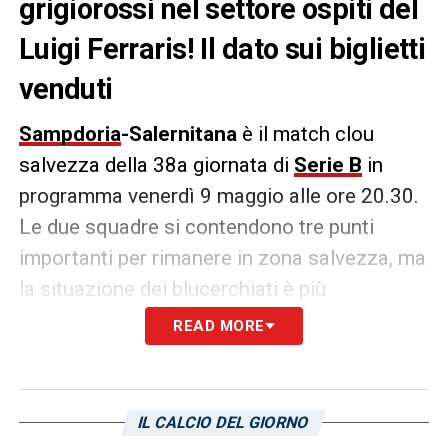
grigiorossi nel settore ospiti del
Luigi Ferraris! Il dato sui biglietti
venduti
Sampdoria
-Salernitana
è il match clou
salvezza della 38a giornata di
Serie B
in
programma venerdì 9 maggio alle ore 20.30.
Le due squadre si contendono tre punti
importanti per rimanere in zona salvezza, ma
la situazione dei blucerchiati è più
drammatica; per questo non mancherà il
READ MORE
supporto dei tifosi presenti al
Ferraris
, che
accompagneranno la squadra di Evani in
questo difficile cammino. A proposito di tifo,
IL CALCIO DEL GIORNO
riporta il sito
Ottopagine.i
t, si viaggia sulla