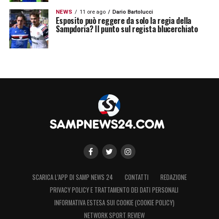
NEWS
11 ore ago
Dario Bartolucci
Esposito può reggere da solo la regia della
Sampdoria? Il punto sul regista blucerchiato
SCARICA L’APP DI SAMP NEWS 24
CONTATTI
REDAZIONE
PRIVACY POLICY E TRATTAMENTO DEI DATI PERSONALI
INFORMATIVA ESTESA SUI COOKIE (COOKIE POLICY)
NETWORK SPORT REVIEW