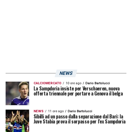
scia delle 27mila presenze al Marassi. Per
quanto riguarda invece il settore ospiti, sono
stati venduti oltre 1400 ticket, quindi il sold-
out è nell’aria.
LA PLAYLIST DELLE NOSTRE TOP NEWS
NEWS
CALCIOMERCATO
10 ore ago
Dario Bartolucci
La Sampdoria insiste per Verschaeren, nuova
offerta triennale per portare a Genova il belga
NEWS
11 ore ago
Dario Bartolucci
Sibilli ad un passo dalla separazione dal Bari: la
Juve Stabia prova il sorpasso per l’ex Sampdoria