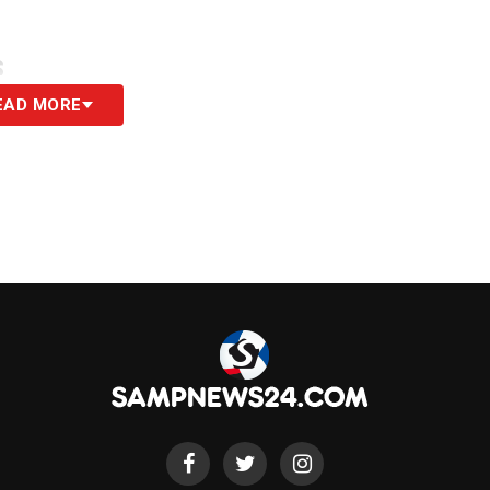
S
EAD MORE