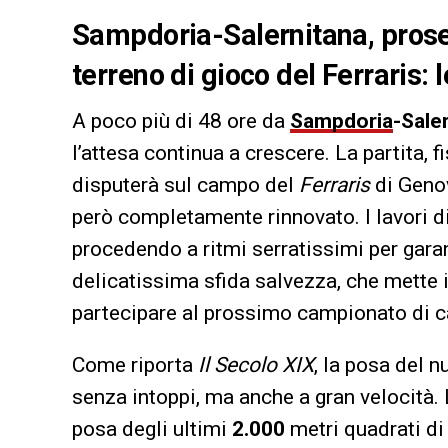
Sampdoria-Salernitana, proseg
terreno di gioco del Ferraris: l
A poco più di 48 ore da
Sampdoria
-Sale
l’attesa continua a crescere. La partita, 
disputerà sul campo del
Ferraris
di Genov
però completamente rinnovato. I lavori d
procedendo a ritmi serratissimi per gara
delicatissima sfida salvezza, che mette i
partecipare al prossimo campionato di c
Come riporta
Il Secolo XIX
, la posa del 
senza intoppi, ma anche a gran velocità. L
posa degli ultimi
2.000
metri quadrati di