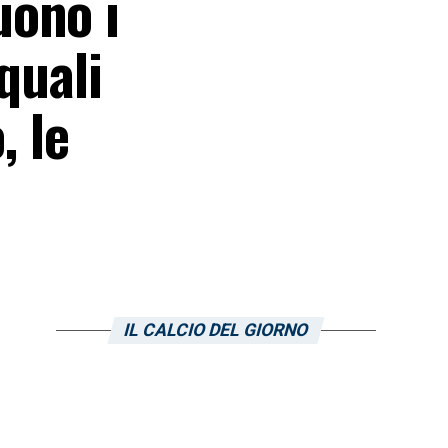
uono i
 quali
, le
IL CALCIO DEL GIORNO