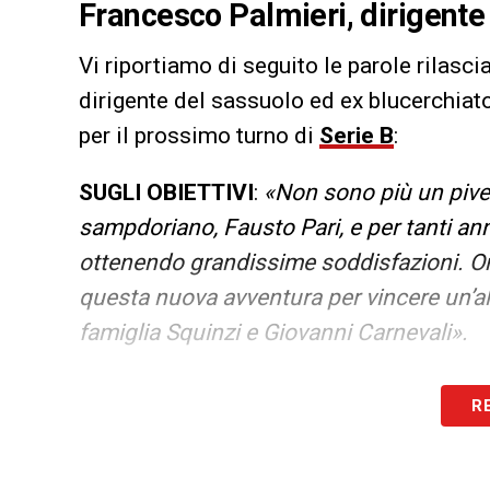
Francesco Palmieri, dirigente
Vi riportiamo di seguito le parole rilasci
dirigente del sassuolo ed ex blucerchiat
per il prossimo turno di
Serie B
:
SUGLI OBIETTIVI
:
«Non sono più un pivel
sampdoriano, Fausto Pari, e per tanti ann
ottenendo grandissime soddisfazioni. Or
questa nuova avventura per vincere un’alt
famiglia Squinzi e Giovanni Carnevali».
LA PLAYLIST DELLE NOSTRE TOP NEW
R