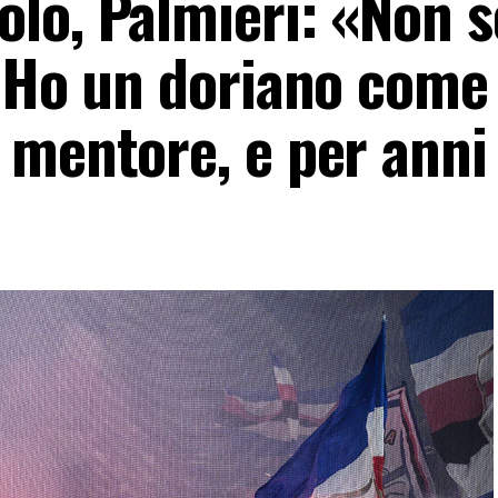
lo, Palmieri: «Non 
. Ho un doriano come
 mentore, e per ann