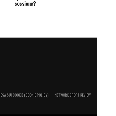
sessione?
ESA SUI COOKIE (COOKIE POLICY)
NETWORK SPORT REVIEW