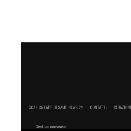
SCARICA L’APP DI SAMP NEWS 24
CONTATTI
REDAZION
Gestisci consenso