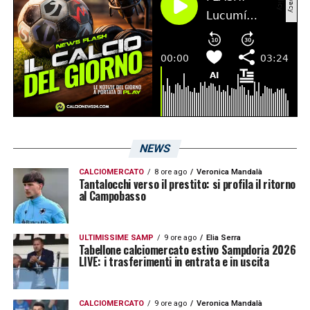
ha dato al tecnico un 6, il
Corriere dello Sport
un 6 e
La Gazzetta dello Sport
un 6.
LA PLAYLIST DELLE NOSTRE TOP NEWS
NEWS
CALCIOMERCATO
8 ore ago
Veronica Mandalà
Tantalocchi verso il prestito: si profila il ritorno
al Campobasso
ULTIMISSIME SAMP
9 ore ago
Elia Serra
Tabellone calciomercato estivo Sampdoria 2026
LIVE: i trasferimenti in entrata e in uscita
CALCIOMERCATO
9 ore ago
Veronica Mandalà