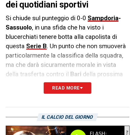
dei quotidiani sportivi
Si chiude sul punteggio di 0-0
Sampdoria
-
Sassuolo
, in una sfida che ha visto i
blucerchiati tenere botta alla capolista di
questa
Serie B
. Un punto che non smuoverà
particolarmente la classifica della squadra,
ma che darà sicuramente morale in vista
della trasferta contro il
Bari
della prossima
settimana.
READ MORE
I quotidiani sportivi hanno considerato come
positiva la prova del tecnico dei blucerchiati
Leonardo Semplici
, considerata sufficiente
IL CALCIO DEL GIORNO
dalle maggiori testate nazionali:
Tuttosport