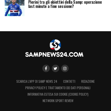
Pierini tra gli obiettivi della Samp: operazione
last minute a fine sessione?
SCARICA L’APP DI SAMP NEWS 24
CONTATTI
REDAZIONE
PRIVACY POLICY E TRATTAMENTO DEI DATI PERSONALI
INFORMATIVA ESTESA SUI COOKIE (COOKIE POLICY)
NETWORK SPORT REVIEW