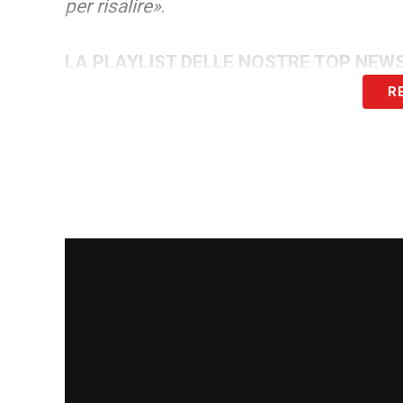
per risalire»
.
LA PLAYLIST DELLE NOSTRE TOP NEW
R