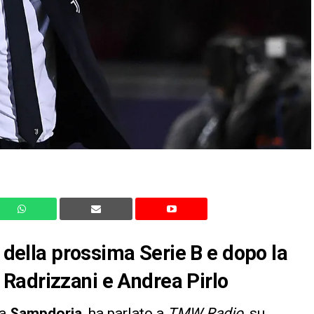
a della prossima Serie B e dopo la
Radrizzani e Andrea Pirlo
la
Sampdoria
, ha parlato a
TMW Radio
, su