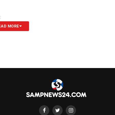
S
EAD MORE