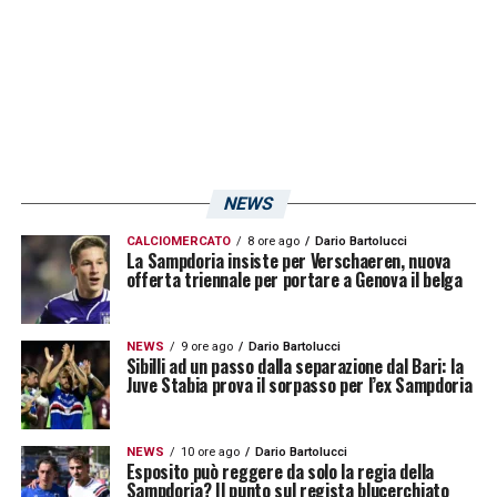
Sudtirol
. Staremo a vedere se per sabato 13
aprile (ore 14:00) si sarà lasciato alle spalle
tutte le proprie problematiche muscolari.
LA PLAYLIST DELLE NOSTRE TOP NEWS
NEWS
CALCIOMERCATO
8 ore ago
Dario Bartolucci
La Sampdoria insiste per Verschaeren, nuova
offerta triennale per portare a Genova il belga
NEWS
9 ore ago
Dario Bartolucci
Sibilli ad un passo dalla separazione dal Bari: la
Juve Stabia prova il sorpasso per l’ex Sampdoria
NEWS
10 ore ago
Dario Bartolucci
Esposito può reggere da solo la regia della
Sampdoria? Il punto sul regista blucerchiato