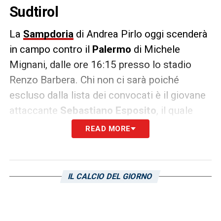
Sudtirol
La
Sampdoria
di Andrea Pirlo oggi scenderà
in campo contro il
Palermo
di Michele
Mignani, dalle ore 16:15 presso lo stadio
Renzo Barbera. Chi non ci sarà poiché
escluso dalla lista dei convocati è il giovane
attaccante
Sebastiano Esposito
, il quale
deve superare dei problemi fisici.
READ MORE
L’aggiornamento circa la sua condizione è
arrivato direttamente dal tecnico dei doriani,
il quale ha preventivato un suo rientro per la
IL CALCIO DEL GIORNO
prossima giornata. Infatti il classe 2002
arrivato dall’Inter va verso il pieno recupero
nella gara dello stadio Luigi Ferraris contro il