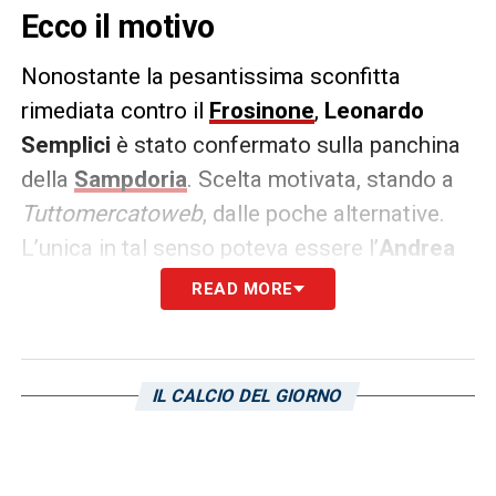
Ecco il motivo
Nonostante la pesantissima sconfitta
rimediata contro il
Frosinone
,
Leonardo
Semplici
è stato confermato sulla panchina
della
Sampdoria
. Scelta motivata, stando a
Tuttomercatoweb
, dalle poche alternative.
L’unica in tal senso poteva essere l’
Andrea
Pirlo
bis, tutt’ora sotto contratto, ma non è
READ MORE
detto che l’ex tecnico della
Juventus
torni al
timone di una squadra proiettata verso la
retrocessione in
Serie C
.
IL CALCIO DEL GIORNO
LA PLAYLIST DELLE NOSTRE TOP NEWS