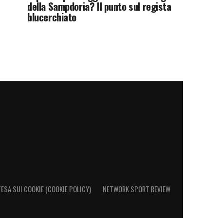
della Sampdoria? Il punto sul regista
blucerchiato
ESA SUI COOKIE (COOKIE POLICY)
NETWORK SPORT REVIEW