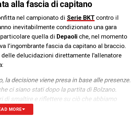
ta alla fascia di capitano
onfitta nel campionato di
Serie BKT
contro il
anno inevitabilmente condizionato una gara
 particolare quella di
Depaoli
che, nel momento
a l’ingombrante fascia da capitano al braccio.
 delle delucidazioni direttamente l’allenatore
a:
o, la decisione viene presa in base alle presenze.
che ci siano stati dopo la partita di Bolzano.
ri di smaltire e riflettere su ciò che abbiamo
i fortuna e non dover fare cambi obbligati ogni
EAD MORE