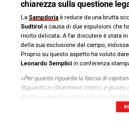
chiarezza sulla questione lega
La
Sampdoria
è reduce da una brutta sc
Sudtirol
a causa di due espulsioni che h
molto delicata. A far discutere è stata in
della sua esclusione dal campo, indossav
Proprio su questo aspetto ha voluto dare
Leonardo Semplici
in conferenza stamp
«Per quanto riguarda la fascia di capitan
Riguardo ai chiarimenti interni, è giusto 
Anche se per due giorni li ho lasciati libe
combinato. Spero anche di avere un po’ d
R
volta»
.