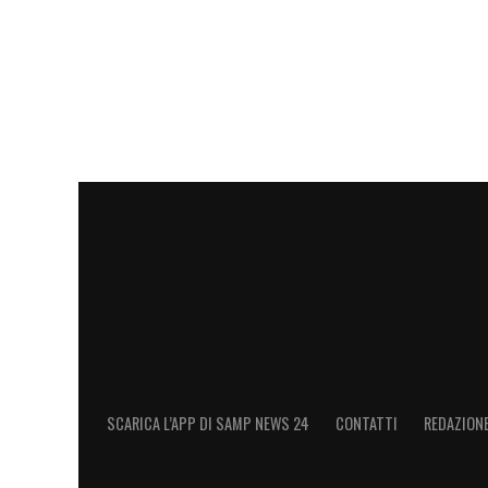
LA PLAYLIST DELLE NOSTRE TOP NEW
SCARICA L’APP DI SAMP NEWS 24
CONTATTI
REDAZION