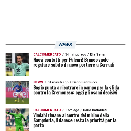
dell’attaccante è anche l’allenatore Paolo
indiani
, che si è detto felice per l’ottima
posizione della squadra, ottava nel Girone A
della Lega Pro, e per le prestazioni del suo
numero 8: «
È una
grande soddisfazione
NEWS
finire il girone di andata così: 26 punti sono
CALCIOMERCATO
34 minuti ago
Elia Serra
Nuovi contatti per Paleari! Branco vuole
tanti, ci permettono di staccare le ultime
regalare subito il nuovo portiere a Corradi
quattro posizioni in classifica ed andare ad
aggredire le prime dieci.
Vrioni
? Credo che
NEWS
51 minuti ago
Dario Bartolucci
Begic punta a rientrare in campo per la sfida
ci abbia
ripagato a sufficienza
».
contro la Cremonese: oggi gli esami decisivi
LA PLAYLIST DELLE NOSTRE TOP NEWS
CALCIOMERCATO
1 ora ago
Dario Bartolucci
Vindahl rimane al centro del mirino della
Sampdoria, il danese resta la priorità per la
porta