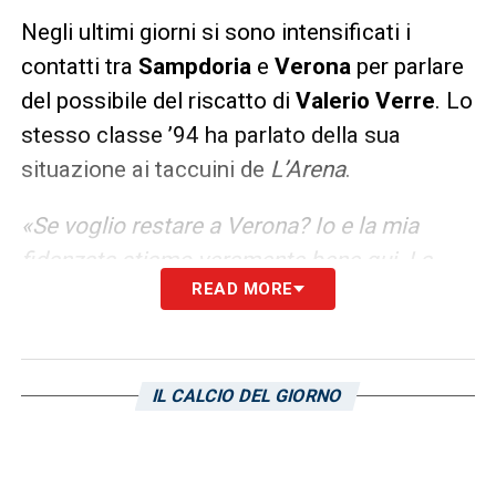
Negli ultimi giorni si sono intensificati i
contatti tra
Sampdoria
e
Verona
per parlare
del possibile del riscatto di
Valerio
Verre
. Lo
stesso classe ’94 ha parlato della sua
situazione ai taccuini de
L’Arena
.
«Se voglio restare a Verona? Io e la mia
fidanzata stiamo veramente bene qui. La
READ MORE
città è fantastica e i tifosi sono calorosi ma
lasciano una grande libertà. Purtroppo non
dipende da me. Sampdoria e Verona si
devono parlare. Per me restare sarebbe
IL CALCIO DEL GIORNO
importante, ma momento non ne so nulla. Io
devo solo pensare a fare ancora meglio di