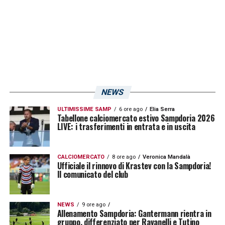
prima».
LA PLAYLIST DELLE NOSTRE TOP NEWS
NEWS
ULTIMISSIME SAMP
6 ore ago
Elia Serra
Tabellone calciomercato estivo Sampdoria 2026
LIVE: i trasferimenti in entrata e in uscita
CALCIOMERCATO
8 ore ago
Veronica Mandalà
Ufficiale il rinnovo di Krastev con la Sampdoria!
Il comunicato del club
NEWS
9 ore ago
Allenamento Sampdoria: Gantermann rientra in
gruppo, differenziato per Ravanelli e Tutino